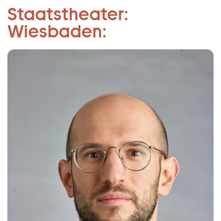
Chordirektor:
Staatstheater:
Zum Hauptinhalt springen
Aymeric Catalano:
Wiesbaden:
Zum Footer springen