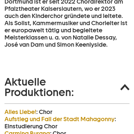
Dortmund ist er seit 2022 Chordirektor am
Pfalztheater Kaiserslautern, wo er 2023
auch den Kinderchor gründete und leitete.
Als Solist, Kammermusiker und Chorleiter ist
er europaweit tätig und begleitete
Meisterklassen u. a. von Natalie Dessay,
José van Dam und Simon Keenlyside.
Aktuelle
Produktionen:
Alles Liebe!
:
Chor
Aufstieg und Fall der Stadt Mahagonny
:
Einstudierung Chor
Carmina Burana
:
Chor