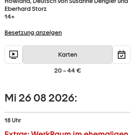
Howland, Deutsch von Susanne Dengler und
Eberhard Storz
14+
Besetzung anzeigen
Karten
20 – 44 €
Mi 26 08 2026:
18 Uhr
Extras:
WerkRaum im ehemaligen