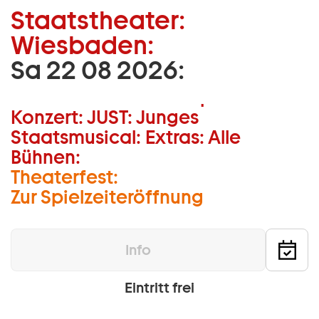
Staatstheater:
Zum Hauptinhalt springen
Wiesbaden:
Zum Footer springen
Sa 22 08 2026:
Musiktheater:
Schauspiel:
Tanz:
Konzert:
JUST:
Junges
Staatsmusical:
Extras:
Alle
Bühnen:
Theaterfest:
Zur Spielzeiteröffnung
Info
Eintritt frei