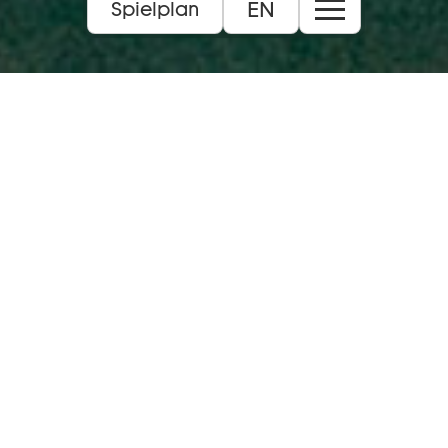
EN
Spielplan
Sa 22 08 2026:
Musiktheater:
Schauspiel:
Tanz:
Konzert:
JUST:
Junges Staatsmusical:
Extras:
Alle
Bühnen:
Theaterfest:
Zur Spielzeiteröffnung
Info