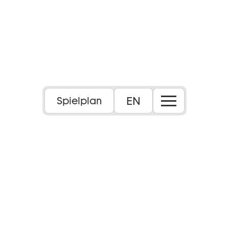
Foto: Marc Krause
EN
Spielplan
Sprache:
In französischer Sprache mit deutschen und
englischen Übertiteln
Inhalt: