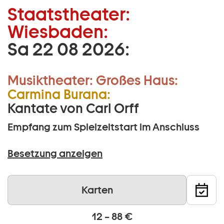
Staatstheater:
Zum Hauptinhalt springen
Wiesbaden:
Zum Footer springen
Sa 22 08 2026:
19 –
20 Uhr
Musiktheater:
Großes Haus:
Carmina Burana:
Kantate von Carl Orff
Empfang zum Spielzeitstart im Anschluss
Besetzung anzeigen
Karten
12 – 88 €