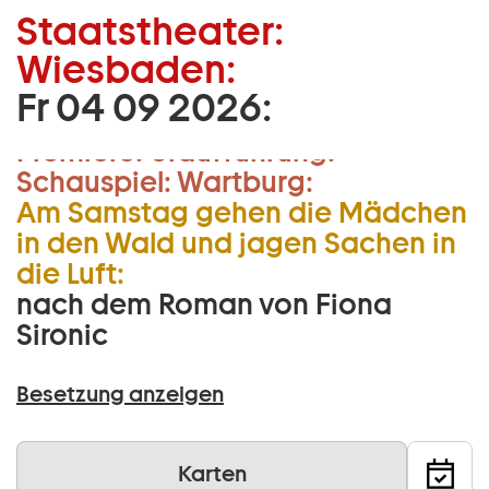
Staatstheater:
Zum Hauptinhalt springen
Wiesbaden:
Zum Footer springen
Fr 04 09 2026:
19.30 Uhr
Premiere:
Uraufführung:
Schauspiel:
Wartburg:
Am Samstag gehen die Mädchen
in den Wald und jagen Sachen in
die Luft:
nach dem Roman von Fiona
Sironic
Besetzung anzeigen
Karten