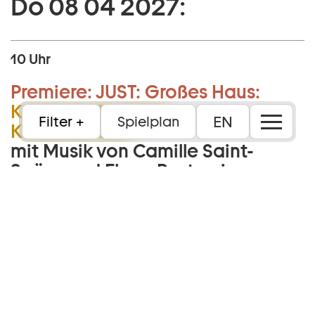
Do 08 04 2027:
10 Uhr
Premiere:
JUST:
Großes Haus:
Karneval der Tiere:
EN
Filter
Spielplan
Kinderkonzert
mit Musik von Camille Saint-
Saëns und Elena Postumi
6+