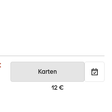
:
Karten
n
12 €