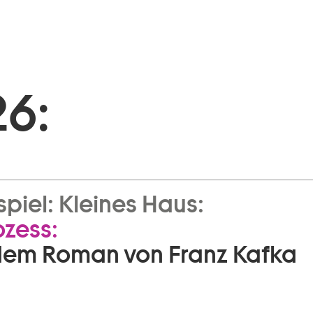
26:
piel:
Kleines Haus:
ozess:
dem Roman von Franz Kafka