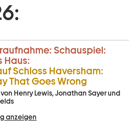
6:
raufnahme:
Schauspiel:
s Haus:
uf Schloss Haversham:
ay That Goes Wrong
von Henry Lewis, Jonathan Sayer und
ields
g anzeigen