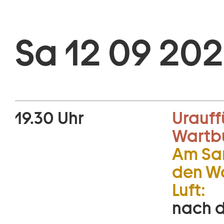
Sa 12 09 202
19.30 Uhr
Urauff
Wartb
Am Sa
den Wa
Luft:
nach d