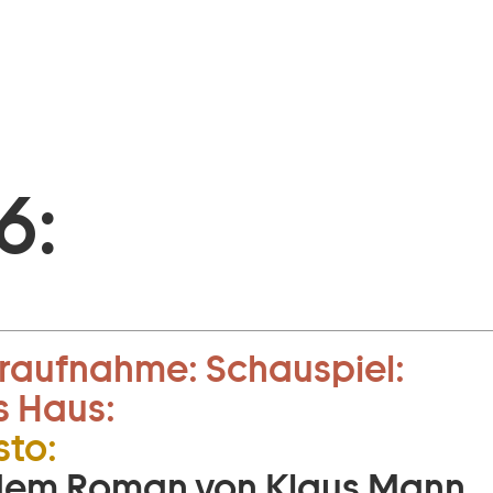
6:
raufnahme:
Schauspiel:
s Haus:
to:
dem Roman von Klaus Mann