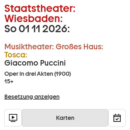
Staatstheater:
Zum Hauptinhalt springen
Wiesbaden:
Zum Footer springen
So 01 11 2026:
18 –
20.50 Uhr
Musiktheater:
Großes Haus:
Tosca:
Giacomo Puccini
Oper in drei Akten (1900)
15+
Besetzung anzeigen
Karten