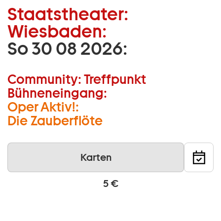
Staatstheater:
Zum Hauptinhalt springen
Wiesbaden:
Zum Footer springen
So 30 08 2026:
15 –
17 Uhr
Community:
Treffpunkt
Bühneneingang:
Oper Aktiv!:
Die Zauberflöte
Karten
5 €