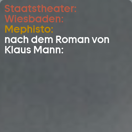
Staatstheater:
Zum Hauptinhalt springen
Wiesbaden:
Zum Footer springen
Mephisto:
nach dem Roman von
Klaus Mann: