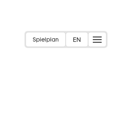
Foto: Marc Krause
EN
Spielplan
Sprache:
In italienischer Sprache mit deutschen und
englischen Übertiteln
Inhalt: