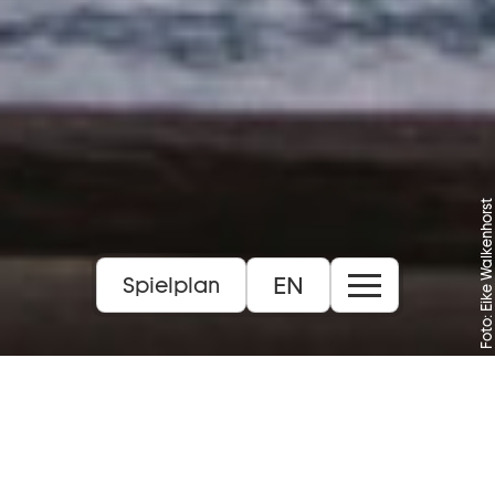
Foto: Eike Walkenhorst
EN
Spielplan
Oper in drei Akten (1863)
Libretto von Michel Carré und Eugène
Cormon
14+