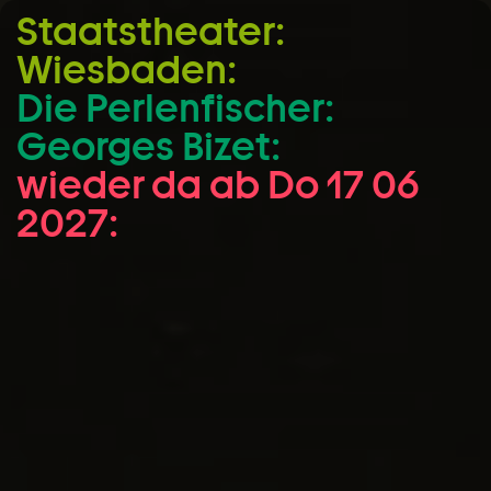
Staatstheater:
Zum Hauptinhalt springen
Wiesbaden:
Zum Footer springen
Die Perlen­fischer:
Georges Bizet:
wieder da ab Do 17 06
2027: