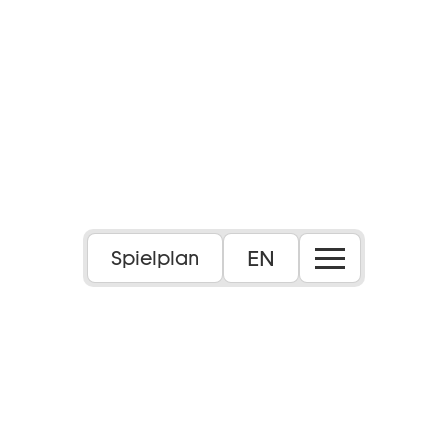
Foto: Eike Walkenhorst
EN
Spielplan
Oper in drei Akten (1863)
Libretto von Michel Carré und Eugène
Cormon
14+