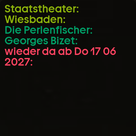
Staatstheater:
Zum Hauptinhalt springen
Wiesbaden:
Zum Footer springen
Die Perlen­fischer:
Georges Bizet:
wieder da ab Do 17 06
2027: