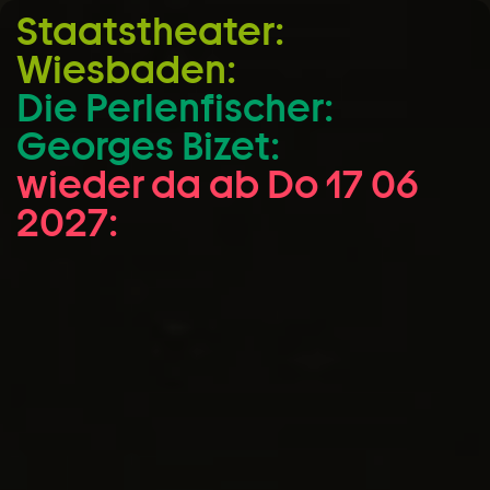
Staatstheater:
Zum Hauptinhalt springen
Wiesbaden:
Zum Footer springen
Die Perlen­fischer:
Georges Bizet:
wieder da ab Do 17 06
2027: