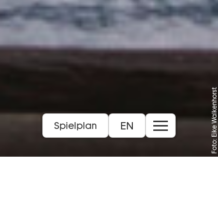
Foto: Eike Walkenhorst
EN
Spielplan
Oper in drei Akten (1863)
Libretto von Michel Carré und Eugène
Cormon
14+