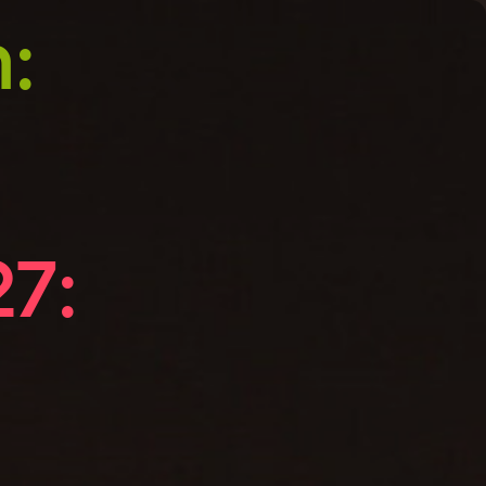
:
27: