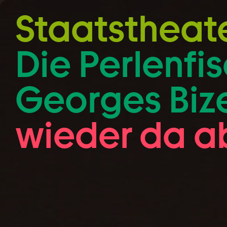
Zum Hauptinhalt springen
Staatstheat
Die Perlen­fi
Georges Bize
wieder da ab