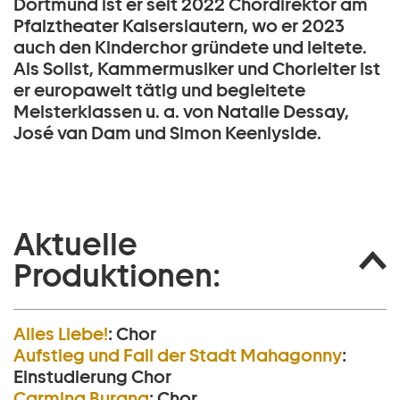
Dortmund ist er seit 2022 Chordirektor am
Pfalztheater Kaiserslautern, wo er 2023
auch den Kinderchor gründete und leitete.
Als Solist, Kammermusiker und Chorleiter ist
er europaweit tätig und begleitete
Meisterklassen u. a. von Natalie Dessay,
José van Dam und Simon Keenlyside.
Aktuelle
Produktionen:
Alles Liebe!
:
Chor
Aufstieg und Fall der Stadt Mahagonny
:
Einstudierung Chor
Carmina Burana
:
Chor