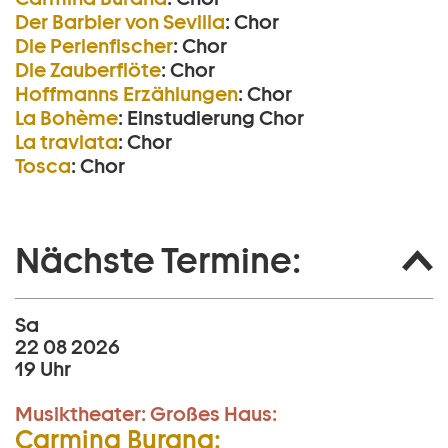
Der Barbier von Sevilla
:
Chor
Die Perlen­fischer
:
Chor
Die Zauberflöte
:
Chor
Hoffmanns Erzählungen
:
Chor
La Bohème
:
Einstudierung Chor
La traviata
:
Chor
Tosca
:
Chor
Nächste Termine:
Sa
22 08 2026
19 Uhr
Musiktheater:
Großes Haus:
Carmina Burana: