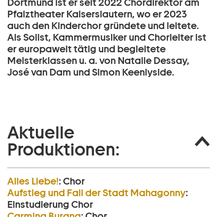
Dortmund ist er seit 2022 Chordirektor am
Pfalztheater Kaiserslautern, wo er 2023
auch den Kinderchor gründete und leitete.
Als Solist, Kammermusiker und Chorleiter ist
er europaweit tätig und begleitete
Meisterklassen u. a. von Natalie Dessay,
José van Dam und Simon Keenlyside.
Aktuelle
Produktionen:
Alles Liebe!
:
Chor
Aufstieg und Fall der Stadt Mahagonny
:
Einstudierung Chor
Carmina Burana
:
Chor