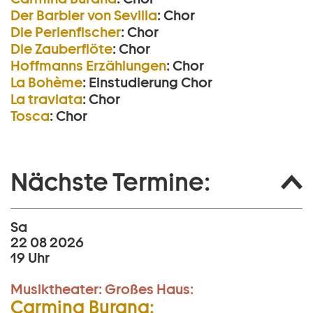
Der Barbier von Sevilla
:
Chor
Die Perlen­fischer
:
Chor
Die Zauberflöte
:
Chor
Hoffmanns Erzählungen
:
Chor
La Bohème
:
Einstudierung Chor
La traviata
:
Chor
Tosca
:
Chor
Nächste Termine:
Sa
22 08 2026
19 Uhr
Musiktheater:
Großes Haus:
Carmina Burana: