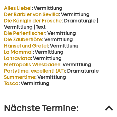
Alles Liebe!
:
Vermittlung
Der Barbier von Sevilla
:
Vermittlung
Die Königin der Frösche
:
Dramaturgie |
Vermittlung | Text
Die Perlen­fischer
:
Vermittlung
Die Zauberflöte
:
Vermittlung
Hänsel und Gretel
:
Vermittlung
La Mamma!
:
Vermittlung
La traviata
:
Vermittlung
Metropolis Wiesbaden
:
Vermittlung
Partytime, excellent! (AT)
:
Dramaturgie
Summertime
:
Vermittlung
Tosca
:
Vermittlung
Nächste Termine: