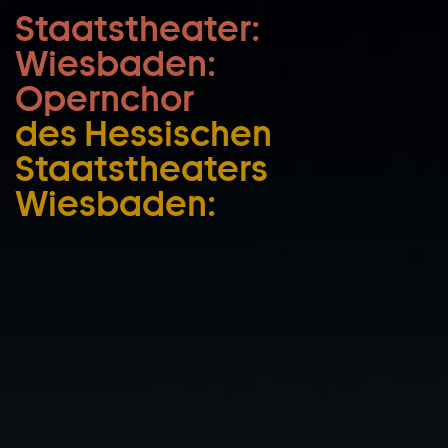
Staatstheater:
Zum Hauptinhalt springen
Wiesbaden:
Zum Footer springen
Opernchor
des Hessischen
Staatstheaters
Wiesbaden: