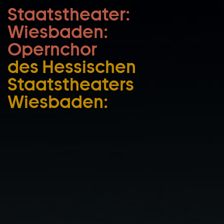
Staatstheater:
Zum Hauptinhalt springen
Wiesbaden:
Zum Footer springen
Opernchor
des Hessischen
Staatstheaters
Wiesbaden: