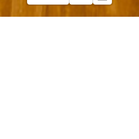
Informationen:
Leitung des Opernchores:
Aymeric Catalano
In allen großen Choropern ebenso wie in
unseren Sonderkonzerten ist der Chor des
Hessischen Staatstheaters regelmäßig zu
erleben. Der Klangkörper aus 24
Sängerinnen und 22 Sängern wird seit der
Spielzeit 2025/26 von Chordirektor
Aymeric
Catalano
geleitet.