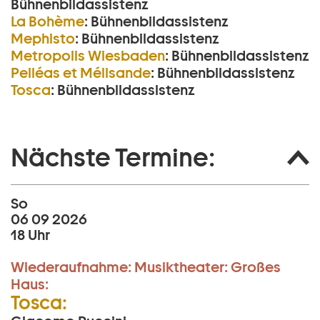
Bühnenbildassistenz
La Bohème
:
Bühnenbildassistenz
Mephisto
:
Bühnenbildassistenz
Metropolis Wiesbaden
:
Bühnenbildassistenz
Pelléas et Mélisande
:
Bühnenbildassistenz
Tosca
:
Bühnenbildassistenz
Nächste Termine:
So
06 09 2026
18 Uhr
Wiederaufnahme:
Musiktheater:
Großes
Haus:
Tosca: