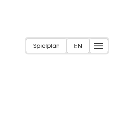
EN
Spielplan
6+
Inhalt:
Das Leben des jungen Max verändert sich