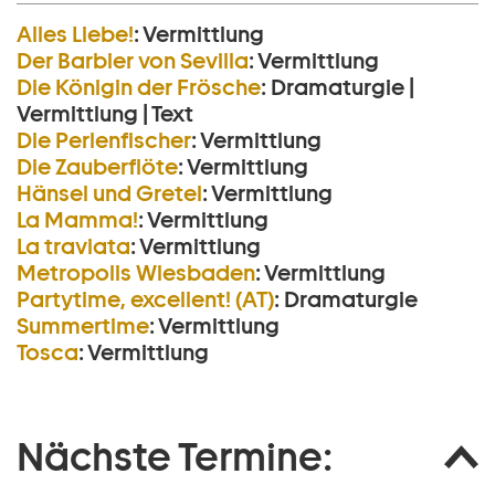
Alles Liebe!
:
Vermittlung
Der Barbier von Sevilla
:
Vermittlung
Die Königin der Frösche
:
Dramaturgie |
Vermittlung | Text
Die Perlen­fischer
:
Vermittlung
Die Zauberflöte
:
Vermittlung
Hänsel und Gretel
:
Vermittlung
La Mamma!
:
Vermittlung
La traviata
:
Vermittlung
Metropolis Wiesbaden
:
Vermittlung
Partytime, excellent! (AT)
:
Dramaturgie
Summertime
:
Vermittlung
Tosca
:
Vermittlung
Nächste Termine: