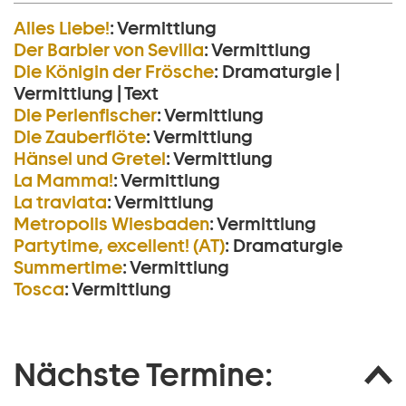
Alles Liebe!
:
Vermittlung
Der Barbier von Sevilla
:
Vermittlung
Die Königin der Frösche
:
Dramaturgie |
Vermittlung | Text
Die Perlen­fischer
:
Vermittlung
Die Zauberflöte
:
Vermittlung
Hänsel und Gretel
:
Vermittlung
La Mamma!
:
Vermittlung
La traviata
:
Vermittlung
Metropolis Wiesbaden
:
Vermittlung
Partytime, excellent! (AT)
:
Dramaturgie
Summertime
:
Vermittlung
Tosca
:
Vermittlung
Nächste Termine: