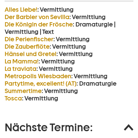
Alles Liebe!
:
Vermittlung
Der Barbier von Sevilla
:
Vermittlung
Die Königin der Frösche
:
Dramaturgie |
Vermittlung | Text
Die Perlen­fischer
:
Vermittlung
Die Zauberflöte
:
Vermittlung
Hänsel und Gretel
:
Vermittlung
La Mamma!
:
Vermittlung
La traviata
:
Vermittlung
Metropolis Wiesbaden
:
Vermittlung
Partytime, excellent! (AT)
:
Dramaturgie
Summertime
:
Vermittlung
Tosca
:
Vermittlung
Nächste Termine: