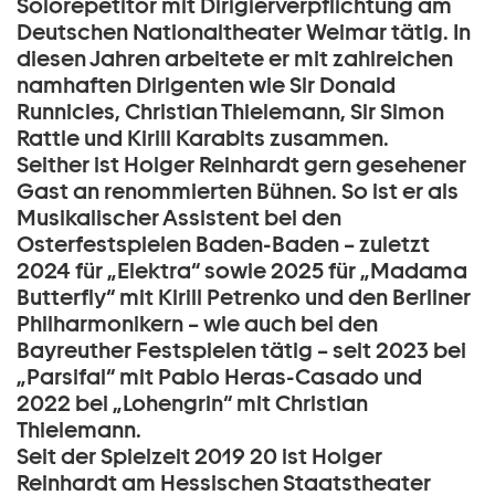
Solorepetitor mit Dirigierverpflichtung am
Deutschen Nationaltheater Weimar tätig. In
diesen Jahren arbeitete er mit zahlreichen
namhaften Dirigenten wie Sir Donald
Runnicles, Christian Thielemann, Sir Simon
Rattle und Kirill Karabits zusammen.
Seither ist Holger Reinhardt gern gesehener
Gast an renommierten Bühnen. So ist er als
Musikalischer Assistent bei den
Osterfestspielen Baden-Baden – zuletzt
2024 für „Elektra“ sowie 2025 für „Madama
Butterfly“ mit Kirill Petrenko und den Berliner
Philharmonikern – wie auch bei den
Bayreuther Festspielen tätig – seit 2023 bei
„Parsifal“ mit Pablo Heras-Casado und
2022 bei „Lohengrin“ mit Christian
Thielemann.
Seit der Spielzeit 2019 20 ist Holger
Reinhardt am Hessischen Staatstheater