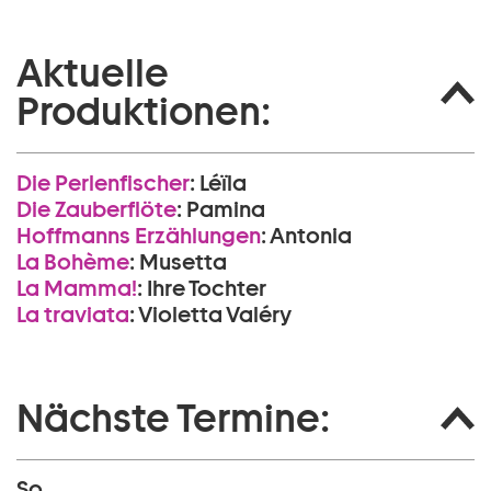
Aktuelle
Produktionen:
Die Perlen­fischer
:
Léïla
Die Zauberflöte
:
Pamina
Hoffmanns Erzählungen
:
Antonia
La Bohème
:
Musetta
La Mamma!
:
Ihre Tochter
La traviata
:
Violetta Valéry
Nächste Termine:
So