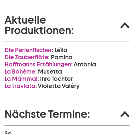
Aktuelle
Produktionen:
Die Perlen­fischer
:
Léïla
Die Zauberflöte
:
Pamina
Hoffmanns Erzählungen
:
Antonia
La Bohème
:
Musetta
La Mamma!
:
Ihre Tochter
La traviata
:
Violetta Valéry
Nächste Termine:
So