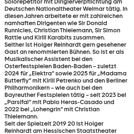
Solorepetitor mit Dirigierverpflichtung am
Deutschen Nationaltheater Weimar tätig. In
diesen Jahren arbeitete er mit zahlreichen
namhaften Dirigenten wie Sir Donald
Runnicles, Christian Thielemann, Sir Simon
Rattle und Kirill Karabits zusammen.
Seither ist Holger Reinhardt gern gesehener
Gast an renommierten Bühnen. So ist er als
Musikalischer Assistent bei den
Osterfestspielen Baden-Baden – zuletzt
2024 für „Elektra“ sowie 2025 für „Madama
Butterfly“ mit Kirill Petrenko und den Berliner
Philharmonikern – wie auch bei den
Bayreuther Festspielen tätig – seit 2023 bei
„Parsifal“ mit Pablo Heras-Casado und
2022 bei „Lohengrin“ mit Christian
Thielemann.
Seit der Spielzeit 2019 20 ist Holger
Reinhardt am Hessischen Staatstheater