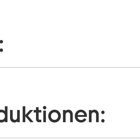
:
duktionen: