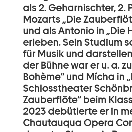
als 2. Geharnischter, 2. 
Mozarts „Die Zauberflöte
und als Antonio in „Die 
erleben. Sein Studium sc
für Musik und darstelle
der Bühne war er u. a. zu
Bohème“ und Mícha in „
Schlosstheater Schönbr
Zauberflöte“ beim Klass
2023 debütierte er in m
Chautauqua Opera Cons