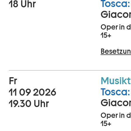
Tosca:
18 Uhr
Giaco
Oper in d
15+
Besetzun
Fr
Musikt
Tosca:
11 09 2026
Giaco
19.30 Uhr
Oper in d
15+