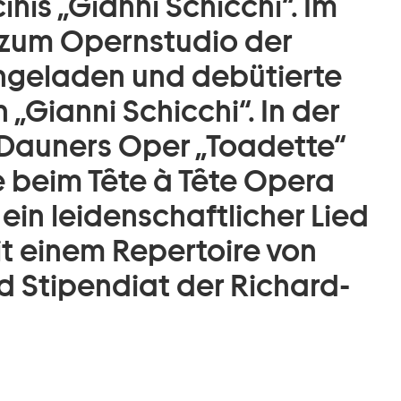
nis „Gianni Schicchi“. Im
zum Opernstudio der
ingeladen und debütierte
n „Gianni Schicchi“. In der
Dauners Oper „Toadette“
e beim Tête à Tête Opera
t ein leidenschaftlicher Lied
t einem Repertoire von
d Stipendiat der Richard-