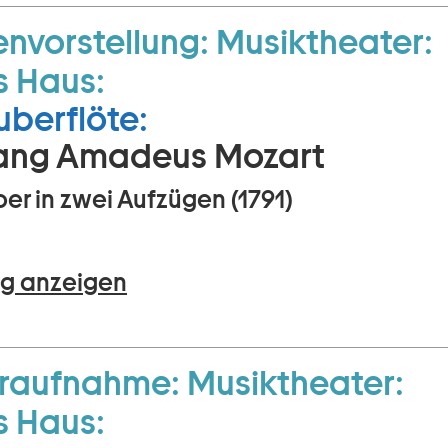
envorstellung:
Musiktheater:
s Haus:
uberflöte:
ang Amadeus Mozart
er in zwei Aufzügen (1791)
g anzeigen
raufnahme:
Musiktheater:
s Haus: