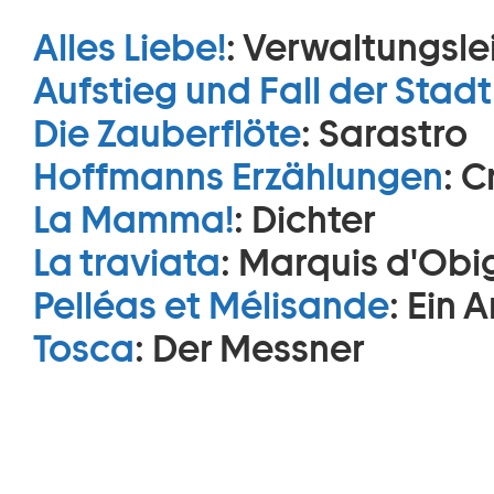
Alles Liebe!
:
Verwaltungsle
Aufstieg und Fall der Sta
Die Zauberflöte
:
Sarastro
Hoffmanns Erzählungen
:
C
La Mamma!
:
Dichter
La traviata
:
Marquis d'Obi
Pelléas et Mélisande
:
Ein A
Tosca
:
Der Messner