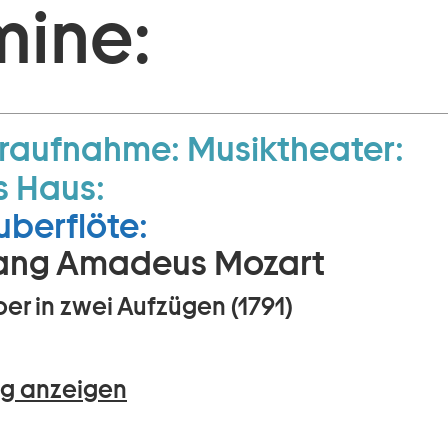
mine:
raufnahme:
Musiktheater:
s Haus:
uberflöte:
ang Amadeus Mozart
er in zwei Aufzügen (1791)
g anzeigen