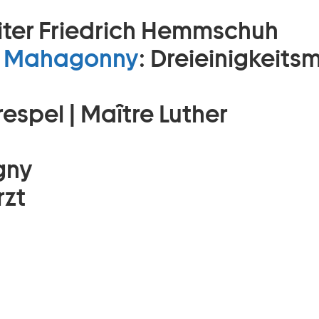
iter Friedrich Hemmschuh
dt Mahagonny
:
Dreieinigkeits
respel | Maître Luther
gny
rzt