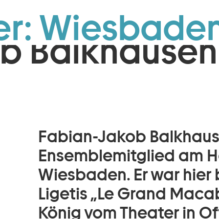
Zum Footer springen
er: Wiesbaden
b Balkhausen
Fabian-Jakob Balkhause
Ensemblemitglied am H
Wiesbaden. Er war hier 
Ligetis „Le Grand Macab
König vom Theater in O