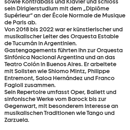
sowie Kontrabass und Klavier und schloss
sein Dirigierstudium mit dem „Diplôme
Supérieur“ an der École Normale de Musique
de Paris ab.
Von 2018 bis 2022 war er künstlerischer und
musikalischer Leiter des Orquesta Estable
de Tucumán in Argentinien.
Gastengagements führten ihn zur Orquesta
Sinfónica Nacional Argentina und an das
Teatro Colón in Buenos Aires. Er arbeitete
mit Solisten wie Shlomo Mintz, Philippe
Entremont, Saioa Hernández und Franco
Fagioli zusammen.
Sein Repertoire umfasst Oper, Ballett und
sinfonische Werke vom Barock bis zur
Gegenwart, mit besonderem Interesse an
musikalischen Traditionen wie Tango und
Zarzuela.