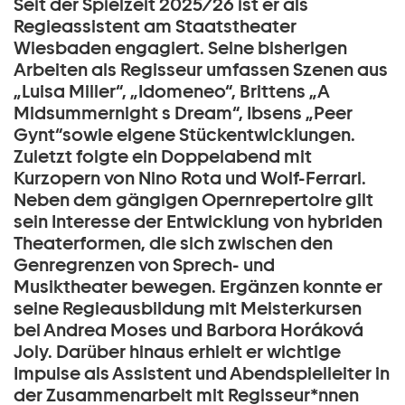
Seit der Spielzeit 2025/26 ist er als
Regieassistent am Staatstheater
Wiesbaden engagiert. Seine bisherigen
Arbeiten als Regisseur umfassen Szenen aus
„Luisa Miller“, „Idomeneo“, Brittens „A
Midsummernight s Dream“, Ibsens „Peer
Gynt“sowie eigene Stückentwicklungen.
Zuletzt folgte ein Doppelabend mit
Kurzopern von Nino Rota und Wolf-Ferrari.
Neben dem gängigen Opernrepertoire gilt
sein Interesse der Entwicklung von hybriden
Theaterformen, die sich zwischen den
Genregrenzen von Sprech- und
Musiktheater bewegen. Ergänzen konnte er
seine Regieausbildung mit Meisterkursen
bei Andrea Moses und Barbora Horáková
Joly. Darüber hinaus erhielt er wichtige
Impulse als Assistent und Abendspielleiter in
der Zusammenarbeit mit Regisseur*nnen