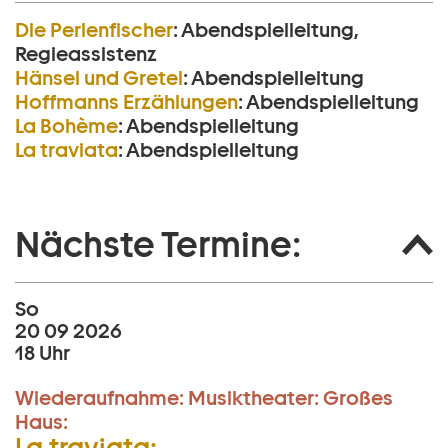
Die Perlen­fischer
:
Abendspielleitung,
Regieassistenz
Hänsel und Gretel
:
Abendspielleitung
Hoffmanns Erzählungen
:
Abendspielleitung
La Bohème
:
Abendspielleitung
La traviata
:
Abendspielleitung
Nächste Termine:
So
20 09 2026
18 Uhr
Wiederaufnahme:
Musiktheater:
Großes
Haus:
La traviata: