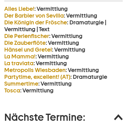
Alles Liebe!
:
Vermittlung
Der Barbier von Sevilla
:
Vermittlung
Die Königin der Frösche
:
Dramaturgie |
Vermittlung | Text
Die Perlen­fischer
:
Vermittlung
Die Zauberflöte
:
Vermittlung
Hänsel und Gretel
:
Vermittlung
La Mamma!
:
Vermittlung
La traviata
:
Vermittlung
Metropolis Wiesbaden
:
Vermittlung
Partytime, excellent! (AT)
:
Dramaturgie
Summertime
:
Vermittlung
Tosca
:
Vermittlung
Nächste Termine: