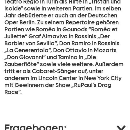
Teatro Regio in Turin als Hirte in „Tristan und
Isolde” sowie in weiteren Partien. Im selben
Jahr debütierte er auch an der Deutschen
Oper Berlin. Zu seinem Repertoire gehören
Partien wie Roméo in Gounods “Roméo et
Juliette“ Graf Almaviva in Rossinis „Der
Barbier von Sevilla“, Don Ramiro in Rossinis
„La Cenerentola“, Don Ottavio in Mozarts
„Don Giovanni“ und Tamino in „Die
Zauberflöte“ sowie viele weitere. Außerdem
tritt er als Cabaret-Sänger auf, unter
anderem im Lincoln Center in New York City
mit Gewinnern der Show „RuPaul’s Drag
Race“.
Fragebogen: