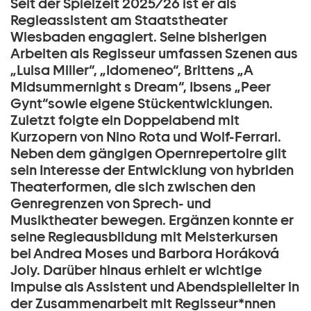
Seit der Spielzeit 2025/26 ist er als
Regieassistent am Staatstheater
Wiesbaden engagiert. Seine bisherigen
Arbeiten als Regisseur umfassen Szenen aus
„Luisa Miller“, „Idomeneo“, Brittens „A
Midsummernight s Dream“, Ibsens „Peer
Gynt“sowie eigene Stückentwicklungen.
Zuletzt folgte ein Doppelabend mit
Kurzopern von Nino Rota und Wolf-Ferrari.
Neben dem gängigen Opernrepertoire gilt
sein Interesse der Entwicklung von hybriden
Theaterformen, die sich zwischen den
Genregrenzen von Sprech- und
Musiktheater bewegen. Ergänzen konnte er
seine Regieausbildung mit Meisterkursen
bei Andrea Moses und Barbora Horáková
Joly. Darüber hinaus erhielt er wichtige
Impulse als Assistent und Abendspielleiter in
der Zusammenarbeit mit Regisseur*nnen