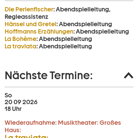
Die Perlen­fischer
:
Abendspielleitung,
Regieassistenz
Hänsel und Gretel
:
Abendspielleitung
Hoffmanns Erzählungen
:
Abendspielleitung
La Bohème
:
Abendspielleitung
La traviata
:
Abendspielleitung
Nächste Termine:
So
20 09 2026
18 Uhr
Wiederaufnahme:
Musiktheater:
Großes
Haus:
La traviata: