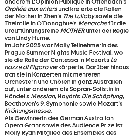
anderem L’Opinion Publique in Offenbach's
Orphée aux enfers
und kreierte die Rollen
der Mother in Zhen's
The Lullaby
sowie die
Titelrolle in O’Donoghue's
Menarche
für die
Uraufführungsreihe
MOTHER
unter der Regie
von Lindy Hume.
Im Jahr 2025 war Molly Teilnehmerin des
Prague Summer Nights Music Festival, wo
sie die Rolle der Contessa in Mozarts
Le
nozze di Figaro
verkörperte. Darüber hinaus
trat sie in Konzerten mit mehreren
Orchestern und Chören in ganz Australien
auf, unter anderem als Sopran-Solistin in
Händel's
Messiah
, Haydn's
Die Schöpfung
,
Beethoven's 9. Symphonie sowie Mozart's
Krönungsmesse
.
Als Gewinnerin des German Australian
Opera Grant sowie des Audience Prize ist
Molly Ryan Mitglied des Ensembles des