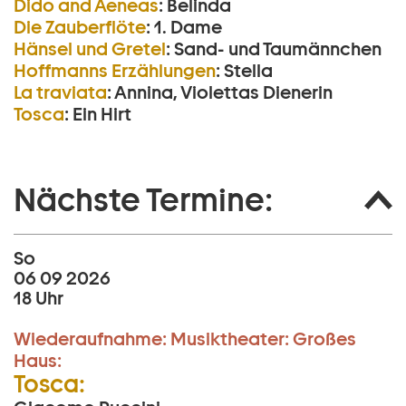
Dido and Aeneas
:
Belinda
Die Zauberflöte
:
1. Dame
Hänsel und Gretel
:
Sand- und Taumännchen
Hoffmanns Erzählungen
:
Stella
La traviata
:
Annina, Violettas Dienerin
Tosca
:
Ein Hirt
Nächste Termine:
So
06 09 2026
18 Uhr
Wiederaufnahme:
Musiktheater:
Großes
Haus:
Tosca: