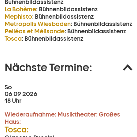
Bühnenbildassistenz
La Bohème
:
Bühnenbildassistenz
Mephisto
:
Bühnenbildassistenz
Metropolis Wiesbaden
:
Bühnenbildassistenz
Pelléas et Mélisande
:
Bühnenbildassistenz
Tosca
:
Bühnenbildassistenz
Nächste Termine:
So
06 09 2026
18 Uhr
Wiederaufnahme:
Musiktheater:
Großes
Haus:
Tosca: