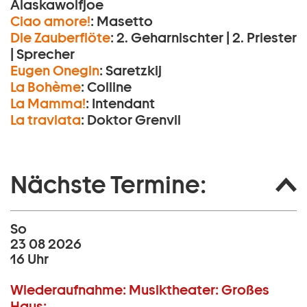
Alaskawolfjoe
Ciao amore!
:
Masetto
Die Zauberflöte
:
2. Geharnischter | 2. Priester
| Sprecher
Eugen Onegin
:
Saretzkij
La Bohème
:
Colline
La Mamma!
:
Intendant
La traviata
:
Doktor Grenvil
Nächste Termine:
So
23 08 2026
16 Uhr
Wiederaufnahme:
Musiktheater:
Großes
Haus: