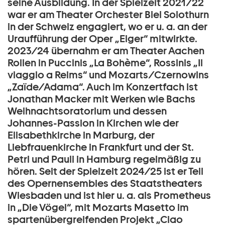
seine Ausbildung. In der Spielzeit 2021/22
war er am Theater Orchester Biel Solothurn
in der Schweiz engagiert, wo er u. a. an der
Uraufführung der Oper „Eiger“ mitwirkte.
2023/24 übernahm er am Theater Aachen
Rollen in Puccinis „La Bohème“, Rossinis „Il
viaggio a Reims“ und Mozarts/Czernowins
„Zaïde/Adama“. Auch im Konzertfach ist
Jonathan Macker mit Werken wie Bachs
Weihnachtsoratorium und dessen
Johannes-Passion in Kirchen wie der
Elisabethkirche in Marburg, der
Liebfrauenkirche in Frankfurt und der St.
Petri und Pauli in Hamburg regelmäßig zu
hören. Seit der Spielzeit 2024/25 ist er Teil
des Opernensembles des Staatstheaters
Wiesbaden und ist hier u. a. als Prometheus
in „Die Vögel“, mit Mozarts Masetto im
spartenübergreifenden Projekt „Ciao