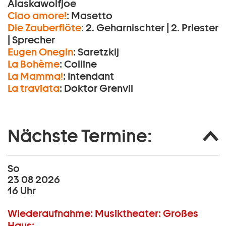
Alaskawolfjoe
Ciao amore!
:
Masetto
Die Zauberflöte
:
2. Geharnischter | 2. Priester
| Sprecher
Eugen Onegin
:
Saretzkij
La Bohème
:
Colline
La Mamma!
:
Intendant
La traviata
:
Doktor Grenvil
Nächste Termine:
So
23 08 2026
16 Uhr
Wiederaufnahme:
Musiktheater:
Großes
Haus: