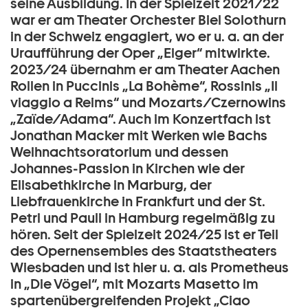
seine Ausbildung. In der Spielzeit 2021/22
war er am Theater Orchester Biel Solothurn
in der Schweiz engagiert, wo er u. a. an der
Uraufführung der Oper „Eiger“ mitwirkte.
2023/24 übernahm er am Theater Aachen
Rollen in Puccinis „La Bohème“, Rossinis „Il
viaggio a Reims“ und Mozarts/Czernowins
„Zaïde/Adama“. Auch im Konzertfach ist
Jonathan Macker mit Werken wie Bachs
Weihnachtsoratorium und dessen
Johannes-Passion in Kirchen wie der
Elisabethkirche in Marburg, der
Liebfrauenkirche in Frankfurt und der St.
Petri und Pauli in Hamburg regelmäßig zu
hören. Seit der Spielzeit 2024/25 ist er Teil
des Opernensembles des Staatstheaters
Wiesbaden und ist hier u. a. als Prometheus
in „Die Vögel“, mit Mozarts Masetto im
spartenübergreifenden Projekt „Ciao