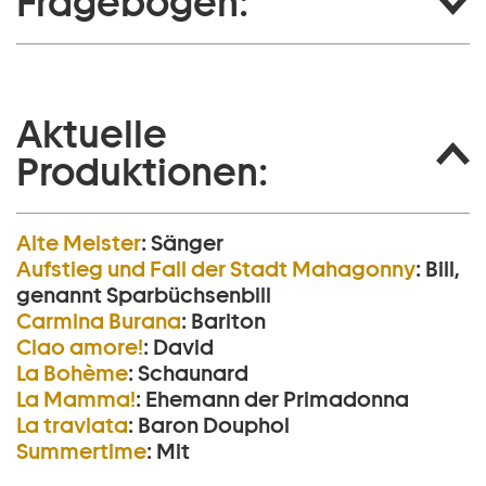
Fragebogen:
Aktuelle
Produktionen:
Alte Meister
:
Sänger
Aufstieg und Fall der Stadt Mahagonny
:
Bill,
genannt Sparbüchsenbill
Carmina Burana
:
Bariton
Ciao amore!
:
David
La Bohème
:
Schaunard
La Mamma!
:
Ehemann der Primadonna
La traviata
:
Baron Douphol
Summertime
:
Mit