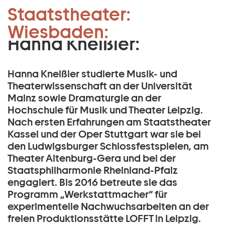
Dramaturgie
Staatstheater:
Zum Hauptinhalt springen
Musiktheater:
Wiesbaden:
Zum Footer springen
Hanna Kneißler:
Hanna Kneißler studierte Musik- und
Theaterwissenschaft an der Universität
Mainz sowie Dramaturgie an der
Hochschule für Musik und Theater Leipzig.
Nach ersten Erfahrungen am Staatstheater
Kassel und der Oper Stuttgart war sie bei
den Ludwigsburger Schlossfestspielen, am
Theater Altenburg-Gera und bei der
Staatsphilharmonie Rheinland-Pfalz
engagiert. Bis 2016 betreute sie das
Programm „Werkstattmacher“ für
experimentelle Nachwuchsarbeiten an der
freien Produktionsstätte LOFFT in Leipzig.