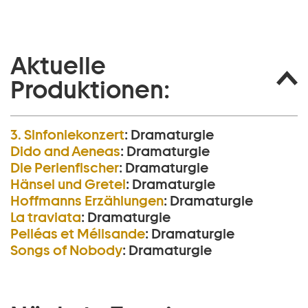
Aktuelle
Produktionen:
3. Sinfoniekonzert
:
Dramaturgie
Dido and Aeneas
:
Dramaturgie
Die Perlen­fischer
:
Dramaturgie
Hänsel und Gretel
:
Dramaturgie
Hoffmanns Erzählungen
:
Dramaturgie
La traviata
:
Dramaturgie
Pelléas et Mélisande
:
Dramaturgie
Songs of Nobody
:
Dramaturgie