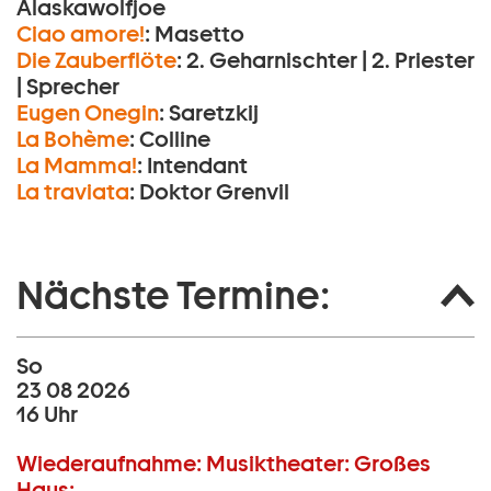
Alaskawolfjoe
Ciao amore!
:
Masetto
Die Zauberflöte
:
2. Geharnischter | 2. Priester
| Sprecher
Eugen Onegin
:
Saretzkij
La Bohème
:
Colline
La Mamma!
:
Intendant
La traviata
:
Doktor Grenvil
Nächste Termine:
So
23 08 2026
16 Uhr
Wiederaufnahme:
Musiktheater:
Großes
Haus: