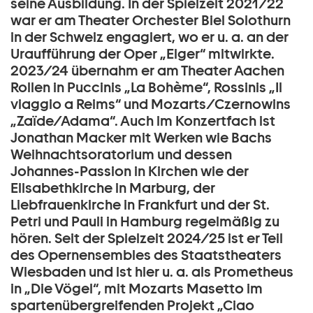
seine Ausbildung. In der Spielzeit 2021/22
war er am Theater Orchester Biel Solothurn
in der Schweiz engagiert, wo er u. a. an der
Uraufführung der Oper „Eiger“ mitwirkte.
2023/24 übernahm er am Theater Aachen
Rollen in Puccinis „La Bohème“, Rossinis „Il
viaggio a Reims“ und Mozarts/Czernowins
„Zaïde/Adama“. Auch im Konzertfach ist
Jonathan Macker mit Werken wie Bachs
Weihnachtsoratorium und dessen
Johannes-Passion in Kirchen wie der
Elisabethkirche in Marburg, der
Liebfrauenkirche in Frankfurt und der St.
Petri und Pauli in Hamburg regelmäßig zu
hören. Seit der Spielzeit 2024/25 ist er Teil
des Opernensembles des Staatstheaters
Wiesbaden und ist hier u. a. als Prometheus
in „Die Vögel“, mit Mozarts Masetto im
spartenübergreifenden Projekt „Ciao