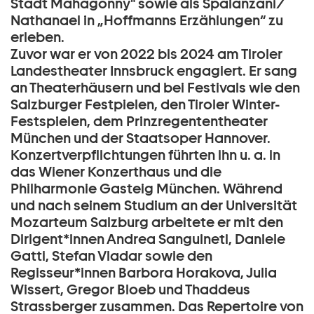
Stadt Mahagonny" sowie als Spalanzani/
Nathanael in „Hoffmanns Erzählungen“ zu
erleben.
Zuvor war er von 2022 bis 2024 am Tiroler
Landestheater Innsbruck engagiert. Er sang
an Theaterhäusern und bei Festivals wie den
Salzburger Festpielen, den Tiroler Winter-
Festspielen, dem Prinzregententheater
München und der Staatsoper Hannover.
Konzertverpflichtungen führten ihn u. a. in
das Wiener Konzerthaus und die
Philharmonie Gasteig München. Während
und nach seinem Studium an der Universität
Mozarteum Salzburg arbeitete er mit den
Dirigent*innen Andrea Sanguineti, Daniele
Gatti, Stefan Vladar sowie den
Regisseur*innen Barbora Horakova, Julia
Wissert, Gregor Bloeb und Thaddeus
Strassberger zusammen. Das Repertoire von