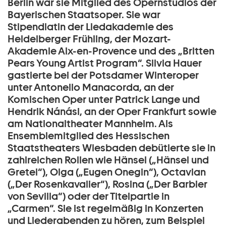
Berlin war sie Mitglied des Opernstudios der
Bayerischen Staatsoper. Sie war
Stipendiatin der Liedakademie des
Heidelberger Frühling, der Mozart-
Akademie Aix-en-Provence und des „Britten
Pears Young Artist Program“. Silvia Hauer
gastierte bei der Potsdamer Winteroper
unter Antonello Manacorda, an der
Komischen Oper unter Patrick Lange und
Hendrik Nánási, an der Oper Frankfurt sowie
am Nationaltheater Mannheim. Als
Ensemblemitglied des Hessischen
Staatstheaters Wiesbaden debütierte sie in
zahlreichen Rollen wie Hänsel („Hänsel und
Gretel“), Olga („Eugen Onegin“), Octavian
(„Der Rosenkavalier“), Rosina („Der Barbier
von Sevilla“) oder der Titelpartie in
„Carmen“. Sie ist regelmäßig in Konzerten
und Liederabenden zu hören, zum Beispiel