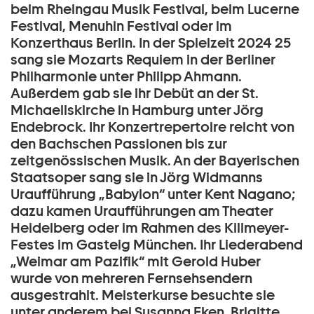
beim Rheingau Musik Festival, beim Lucerne
Festival, Menuhin Festival oder im
Konzerthaus Berlin. In der Spielzeit 2024 25
sang sie Mozarts Requiem in der Berliner
Philharmonie unter Philipp Ahmann.
Außerdem gab sie ihr Debüt an der St.
Michaeliskirche in Hamburg unter Jörg
Endebrock. Ihr Konzertrepertoire reicht von
den Bachschen Passionen bis zur
zeitgenössischen Musik. An der Bayerischen
Staatsoper sang sie in Jörg Widmanns
Uraufführung „Babylon“ unter Kent Nagano;
dazu kamen Uraufführungen am Theater
Heidelberg oder im Rahmen des Killmeyer-
Festes im Gasteig München. Ihr Liederabend
„Weimar am Pazifik“ mit Gerold Huber
wurde von mehreren Fernsehsendern
ausgestrahlt. Meisterkurse besuchte sie
unter anderem bei Susanna Eken, Brigitte