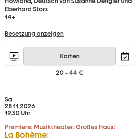
Howland, Deutsch von Susanne Dengler und
Eberhard Storz
14+
Besetzung anzeigen
Karten
20 – 44 €
Sa
28 11 2026
19.30 Uhr
Premiere:
Musiktheater:
Großes Haus:
La Bohème: