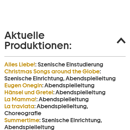
Aktuelle
Produktionen:
Alles Liebe!
:
Szenische Einstudierung
Christmas Songs around the Globe
:
Szenische Einrichtung, Abendspielleitung
Eugen Onegin
:
Abendspielleitung
Hänsel und Gretel
:
Abendspielleitung
La Mamma!
:
Abendspielleitung
La traviata
:
Abendspielleitung,
Choreografie
Summertime
:
Szenische Einrichtung,
Abendspielleitung