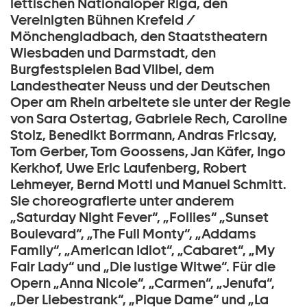
lettischen Nationaloper Riga, den
Vereinigten Bühnen Krefeld /
Mönchengladbach, den Staatstheatern
Wiesbaden und Darmstadt, den
Burgfestspielen Bad Vilbel, dem
Landestheater Neuss und der Deutschen
Oper am Rhein arbeitete sie unter der Regie
von Sara Ostertag, Gabriele Rech, Caroline
Stolz, Benedikt Borrmann, Andras Fricsay,
Tom Gerber, Tom Goossens, Jan Käfer, Ingo
Kerkhof, Uwe Eric Laufenberg, Robert
Lehmeyer, Bernd Mottl und Manuel Schmitt.
Sie choreografierte unter anderem
„Saturday Night Fever“, „Follies“ „Sunset
Boulevard“, „The Full Monty“, „Addams
Family“, „American Idiot“, „Cabaret“, „My
Fair Lady“ und „Die lustige Witwe“. Für die
Opern „Anna Nicole“, „Carmen“, „Jenufa“,
„Der Liebestrank“, „Pique Dame“ und „La