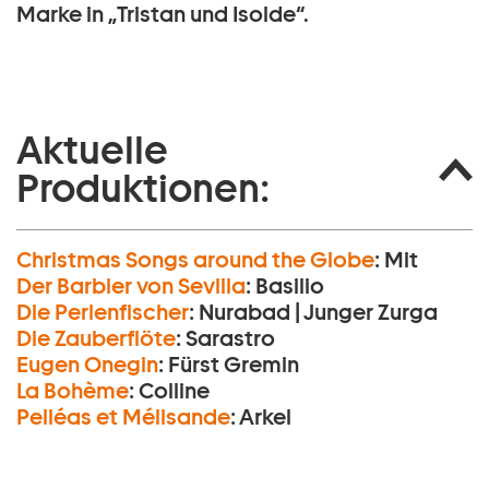
Marke in „Tristan und Isolde“.
Aktuelle
Produktionen:
Christmas Songs around the Globe
:
Mit
Der Barbier von Sevilla
:
Basilio
Die Perlen­fischer
:
Nurabad | Junger Zurga
Die Zauberflöte
:
Sarastro
Eugen Onegin
:
Fürst Gremin
La Bohème
:
Colline
Pelléas et Mélisande
:
Arkel