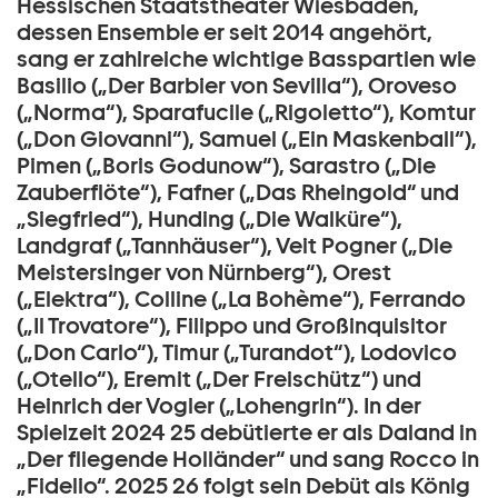
Hessischen Staatstheater Wiesbaden,
dessen Ensemble er seit 2014 angehört,
sang er zahlreiche wichtige Basspartien wie
Basilio („Der Barbier von Sevilla“), Oroveso
(„Norma“), Sparafucile („Rigoletto“), Komtur
(„Don Giovanni“), Samuel („Ein Maskenball“),
Pimen („Boris Godunow“), Sarastro („Die
Zauberflöte“), Fafner („Das Rheingold“ und
„Siegfried“), Hunding („Die Walküre“),
Landgraf („Tannhäuser“), Veit Pogner („Die
Meistersinger von Nürnberg“), Orest
(„Elektra“), Colline („La Bohème“), Ferrando
(„Il Trovatore“), Filippo und Großinquisitor
(„Don Carlo“), Timur („Turandot“), Lodovico
(„Otello“), Eremit („Der Freischütz“) und
Heinrich der Vogler („Lohengrin“). In der
Spielzeit 2024 25 debütierte er als Daland in
„Der fliegende Holländer“ und sang Rocco in
„Fidelio“. 2025 26 folgt sein Debüt als König