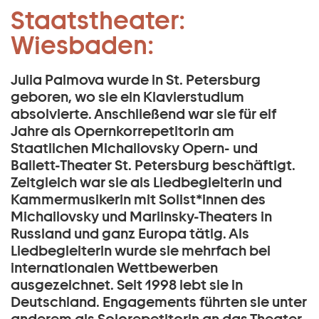
:
Staatstheater:
Zum Hauptinhalt springen
Julia Palmova:
Wiesbaden:
Zum Footer springen
Julia Palmova wurde in St. Petersburg
geboren, wo sie ein Klavierstudium
absolvierte. Anschließend war sie für elf
Jahre als Opernkorrepetitorin am
Staatlichen Michailovsky Opern- und
Ballett-Theater St. Petersburg beschäftigt.
Zeitgleich war sie als Liedbegleiterin und
Kammermusikerin mit Solist*innen des
Michailovsky und Mariinsky-Theaters in
Russland und ganz Europa tätig. Als
Liedbegleiterin wurde sie mehrfach bei
internationalen Wettbewerben
ausgezeichnet. Seit 1998 lebt sie in
Deutschland. Engagements führten sie unter