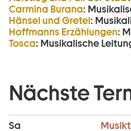
Carmina Burana
:
Musikalis
Hänsel und Gretel
:
Musikal
Hoffmanns Erzählungen
:
M
Tosca
:
Musikalische Leitun
Nächste Ter
Sa
Musikt