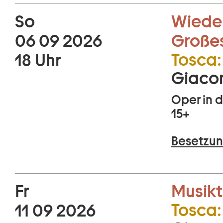
So
Wiede
06 09 2026
Große
Tosca:
18 Uhr
Giaco
Oper in d
15+
Besetzun
Fr
Musikt
Tosca:
11 09 2026