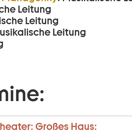
che Leitung
ische Leitung
usikalische Leitung
g
mine:
heater:
Großes Haus: