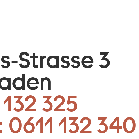
is-Strasse 3
baden
 132 325
:
0611 132 340