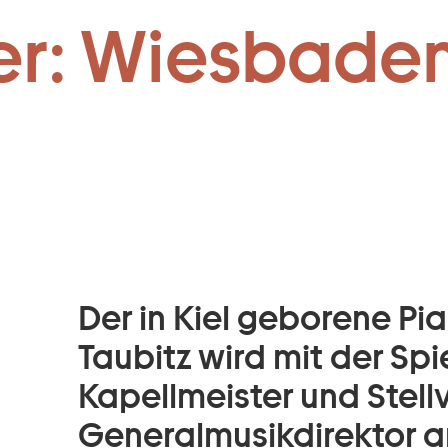
ter & Stellv. 
Zum Footer springen
er: Wiesbaden
Der in Kiel geborene Pia
Taubitz wird mit der Spi
Kapellmeister und Stell
Generalmusikdirektor 