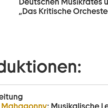
Deutschen Musikrates u
„Das Kritische Orchester“
duktionen:
eitung
dt Mahagonny
:
Musikalische L