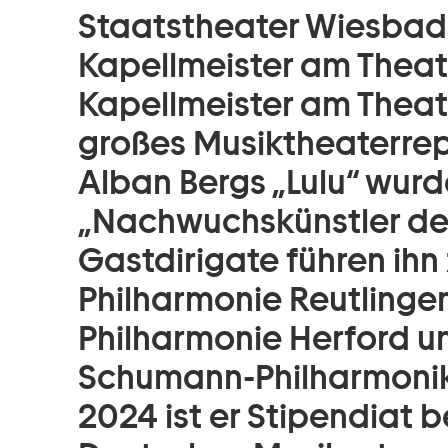
Staatstheater Wiesbaden
Kapellmeister am Theat
Kapellmeister am Theate
großes Musiktheaterreper
Alban Bergs „Lulu“ wurd
„Nachwuchskünstler des
Gastdirigate führen ih
Philharmonie Reutlinge
Philharmonie Herford u
Schumann-Philharmonike
2024 ist er Stipendiat 