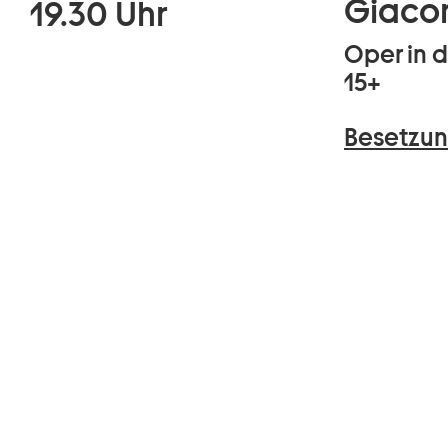
Giaco
19.30 Uhr
Oper in d
15+
Besetzun