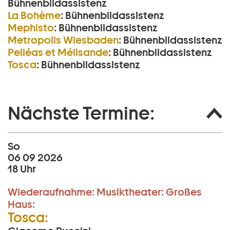
Bühnenbildassistenz
La Bohème
:
Bühnenbildassistenz
Mephisto
:
Bühnenbildassistenz
Metropolis Wiesbaden
:
Bühnenbildassistenz
Pelléas et Mélisande
:
Bühnenbildassistenz
Tosca
:
Bühnenbildassistenz
Nächste Termine:
So
06 09 2026
18 Uhr
Wiederaufnahme:
Musiktheater:
Großes
Haus:
Tosca: